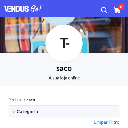
0
T-
saco
A sua loja online
Produtos
>
saco
Categoria
Limpar Filtro