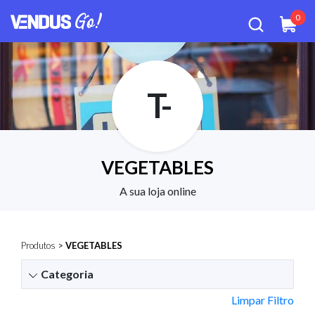
0
T-
VEGETABLES
A sua loja online
Produtos
>
VEGETABLES
Categoria
Limpar Filtro