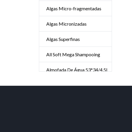
Algas Micro-fragmentadas
Algas Micronizadas
Algas Superfinas
All Soft Mega Shampooing
Almofada De Água 53*34/4,5l
Ambientador
Aminexil Advanced 42*6ml
Ampolas De Aloe Vera Forte
Ampolas Hair Advance