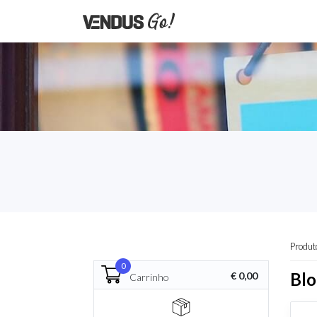
Produt
0
Blo
€ 0,00
Carrinho