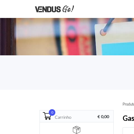
Produt
0
Ga
€ 0,00
Carrinho