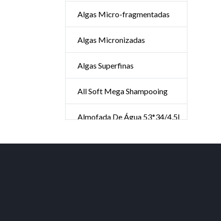
Algas Micro-fragmentadas
Algas Micronizadas
Algas Superfinas
All Soft Mega Shampooing
Almofada De Água 53*34/4,5l
Ambientador
Aminexil Advanced 42*6ml
Ampolas De Aloe Vera Forte
Ampolas Hair Advance