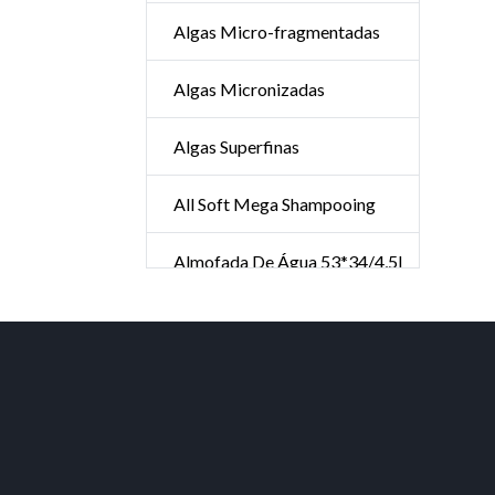
Algas Micro-fragmentadas
Algas Micronizadas
Algas Superfinas
All Soft Mega Shampooing
Almofada De Água 53*34/4,5l
Ambientador
Aminexil Advanced 42*6ml
Ampolas De Aloe Vera Forte
Ampolas Hair Advance