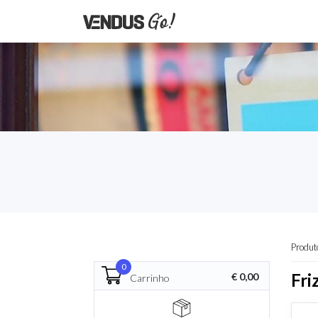
Produt
0
Fri
€ 0,00
Carrinho