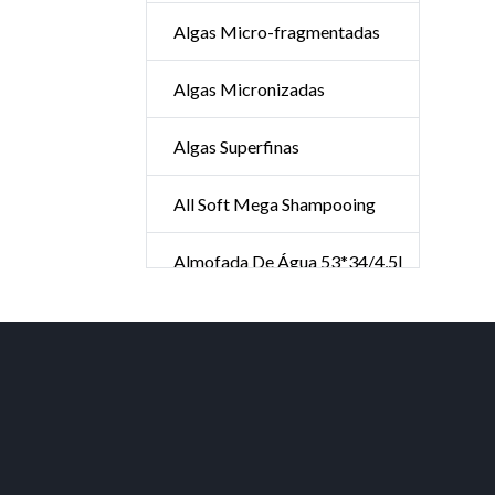
Algas Micro-fragmentadas
Algas Micronizadas
Algas Superfinas
All Soft Mega Shampooing
Almofada De Água 53*34/4,5l
Ambientador
Aminexil Advanced 42*6ml
Ampolas De Aloe Vera Forte
Ampolas Hair Advance